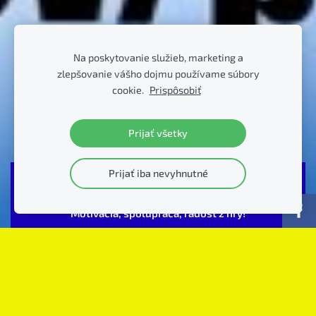
Na poskytovanie služieb, marketing a
zlepšovanie vášho dojmu používame súbory
cookie.
Prispôsobiť
Prijať všetky
Prijať iba nevyhnutné
Akcie, udalosti PFK
Motivácia, spolupráca, radosť z hry!