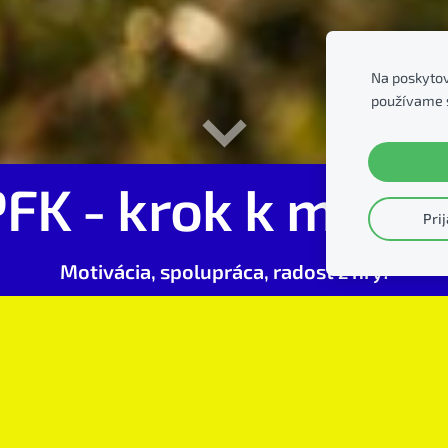
Na poskytov
používame 
PFK - krok k mužs
Pri
Motivácia, spolupráca, radosť z hry!
t
astu" PFK nájdete
TU
!