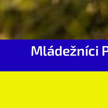
Mládežníci 
Starší doras
Tabuľky, súpisky i program "staršieho dor