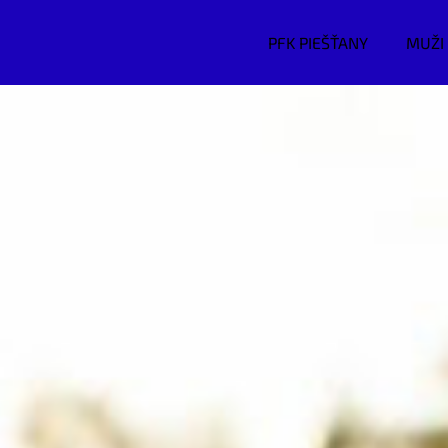
PFK PIEŠŤANY
MUŽI