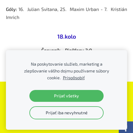
Góly:
16. Julian Svitana, 25. Maxim Urban - 7. Kristián
Imrich
18.kolo
Červeník - Piešťany 3:0
Kontumovaný zápas
Na poskytovanie služieb, marketing a
zlepšovanie vášho dojmu používame súbory
cookie.
Prispôsobiť
Súbory cookie
Prijať všetky
PFK Piešťany
© - všetky práva vyhradené
Prijať iba nevyhnutné