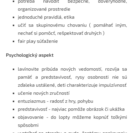
potreba navodiť bezpečné, dôveryhodné,
organizované prostredie
jednoduché pravidlá, etika
učiť sa skupinovému chovaniu ( pomáhať iným,
nechať si pomôcť, rešpektovať druhých )
fair play súťaženie
Psychologický aspekt
lavínovite pribúda nových vedomostí, rozvíja sa
pamäť a predstavivosť, rysy osobnosti nie sú
zďaleka ustálené, deti charakterizuje impulzívnosť
učenie nových zručností
entuziazmus - radosť z hry, pohybu
predstavivosť - najviac pomôže obrázok či ukážka
objavovanie - do lopty môžeme kopnúť toľkými
spôsobmi
vystríhať sa strachu a nude, častému opakovaniu