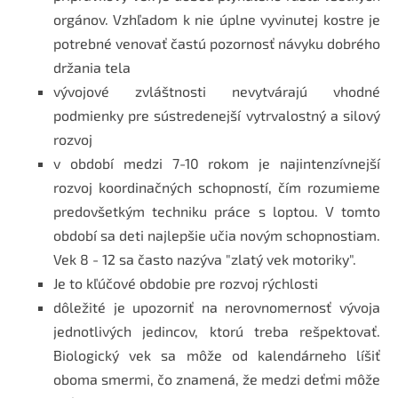
orgánov. Vzhľadom k nie úplne vyvinutej kostre je
potrebné venovať častú pozornosť návyku dobrého
držania tela
vývojové zvláštnosti nevytvárajú vhodné
podmienky pre sústredenejší vytrvalostný a silový
rozvoj
v období medzi 7-10 rokom je najintenzívnejší
rozvoj koordinačných schopností, čím rozumieme
predovšetkým techniku práce s loptou. V tomto
období sa deti najlepšie učia novým schopnostiam.
Vek 8 - 12 sa často nazýva "zlatý vek motoriky".
Je to kľúčové obdobie pre rozvoj rýchlosti
dôležité je upozorniť na nerovnomernosť vývoja
jednotlivých jedincov, ktorú treba rešpektovať.
Biologický vek sa môže od kalendárneho líšiť
oboma smermi, čo znamená, že medzi deťmi môže