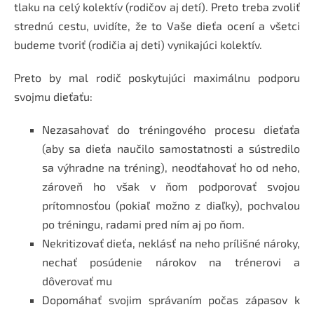
tlaku na celý kolektív (rodičov aj detí). Preto treba zvoliť
strednú cestu, uvidíte, že to Vaše dieťa ocení a všetci
budeme tvoriť (rodičia aj deti) vynikajúci kolektív.
Preto by mal rodič poskytujúci maximálnu podporu
svojmu dieťaťu:
Nezasahovať do tréningového procesu dieťaťa
(aby sa dieťa naučilo samostatnosti a sústredilo
sa výhradne na tréning), neodťahovať ho od neho,
zároveň ho však v ňom podporovať svojou
prítomnosťou (pokiaľ možno z diaľky), pochvalou
po tréningu, radami pred ním aj po ňom.
Nekritizovať dieťa, neklásť na neho prílišné nároky,
nechať posúdenie nárokov na trénerovi a
dôverovať mu
Dopomáhať svojim správaním počas zápasov k