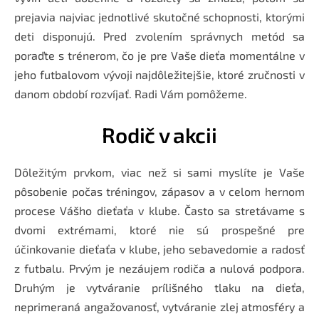
prejavia najviac jednotlivé skutočné schopnosti, ktorými
deti disponujú. Pred zvolením správnych metód sa
poraďte s trénerom, čo je pre Vaše dieťa momentálne v
jeho futbalovom vývoji najdôležitejšie, ktoré zručnosti v
danom období rozvíjať. Radi Vám pomôžeme.
Rodič v akcii
Dôležitým prvkom, viac než si sami myslíte je Vaše
pôsobenie počas tréningov, zápasov a v celom hernom
procese Vášho dieťaťa v klube. Často sa stretávame s
dvomi extrémami, ktoré nie sú prospešné pre
účinkovanie dieťaťa v klube, jeho sebavedomie a radosť
z futbalu. Prvým je nezáujem rodiča a nulová podpora.
Druhým je vytváranie prílišného tlaku na dieťa,
neprimeraná angažovanosť, vytváranie zlej atmosféry a