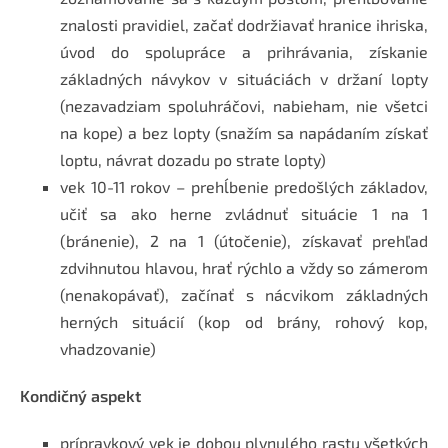
znalosti pravidiel, začať dodržiavať hranice ihriska,
úvod do spolupráce a prihrávania, získanie
základných návykov v situáciách v držaní lopty
(nezavadziam spoluhráčovi, nabieham, nie všetci
na kope) a bez lopty (snažím sa napádaním získať
loptu, návrat dozadu po strate lopty)
vek 10-11 rokov – prehĺbenie predošlých základov,
učiť sa ako herne zvládnuť situácie 1 na 1
(bránenie), 2 na 1 (útočenie), získavať prehľad
zdvihnutou hlavou, hrať rýchlo a vždy so zámerom
(nenakopávať), začínať s nácvikom základných
herných situácií (kop od brány, rohový kop,
vhadzovanie)
Kondičný aspekt
prípravkový vek je dobou plynulého rastu všetkých