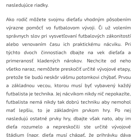
nasledujúce riadky.
Ako rodič môžete svojmu dieťaťu vhodným pôsobením
výrazne pomôcť vo futbalovom vývoji. Či už volením
správnych slov pri vysvetľovaní futbalových zákonitostí
alebo venovaním času ich praktickému nácviku. Pri
týchto dvoch činnostiach dbajte na vek dieťaťa a
primeranosť kladených nárokov. Nechcite od neho
všetko naraz, nemôžete preskočiť určité vývojové etapy,
pretože tie budú neskôr vášmu potomkovi chýbať. Prvou
a základnou vecou, ktorou musí byť vybavený každý
futbalista je technika. Jej nácvikom nikdy nič nepokazíte,
futbalista nemá nikdy tak dobrú techniku aby nemohol
mať lepšiu, to je základným prvkom hry. Po nej
nasledujú ostatné prvky hry, dbajte však nato, aby im
dieťa rozumelo a nepreskočili ste určité vývojové
štádium (napr. dieťa musí chápať, že prihrávku dáva