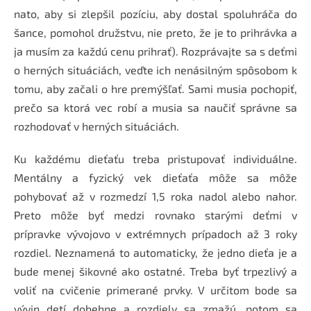
nato, aby si zlepšil pozíciu, aby dostal spoluhráča do
šance, pomohol družstvu, nie preto, že je to prihrávka a
ja musím za každú cenu prihrať). Rozprávajte sa s deťmi
o herných situáciách, veďte ich nenásilným spôsobom k
tomu, aby začali o hre premýšľať. Sami musia pochopiť,
prečo sa ktorá vec robí a musia sa naučiť správne sa
rozhodovať v herných situáciách.
Ku každému dieťaťu treba pristupovať individuálne.
Mentálny a fyzický vek dieťaťa môže sa môže
pohybovať až v rozmedzí 1,5 roka nadol alebo nahor.
Preto môže byť medzi rovnako starými deťmi v
prípravke vývojovo v extrémnych prípadoch až 3 roky
rozdiel. Neznamená to automaticky, že jedno dieťa je a
bude menej šikovné ako ostatné. Treba byť trpezlivý a
voliť na cvičenie primerané prvky. V určitom bode sa
vývin detí dobehne a rozdiely sa zmažú, potom sa