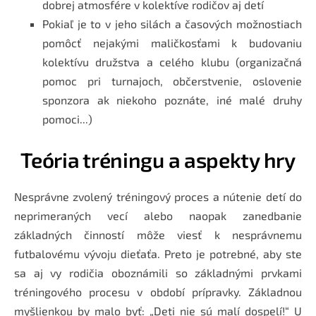
dobrej atmosfére v kolektíve rodičov aj detí
Pokiaľ je to v jeho silách a časových možnostiach
pomôcť nejakými maličkosťami k budovaniu
kolektívu družstva a celého klubu (organizačná
pomoc pri turnajoch, občerstvenie, oslovenie
sponzora ak niekoho poznáte, iné malé druhy
pomoci...)
Teória tréningu a aspekty hry
Nesprávne zvolený tréningový proces a nútenie detí do
neprimeraných vecí alebo naopak zanedbanie
základných činností môže viesť k nesprávnemu
futbalovému vývoju dieťaťa. Preto je potrebné, aby ste
sa aj vy rodičia oboznámili so základnými prvkami
tréningového procesu v období prípravky. Základnou
myšlienkou by malo byť: „Deti nie sú malí dospelí!“ U