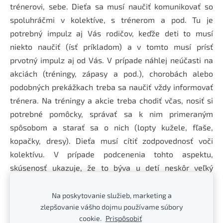
trénerovi, sebe. Dieťa sa musí naučiť komunikovať so
spoluhráčmi v kolektíve, s trénerom a pod. Tu je
potrebný impulz aj Vás rodičov, keďže deti to musí
niekto naučiť (ísť príkladom) a v tomto musí prísť
prvotný impulz aj od Vás. V prípade náhlej neúčasti na
akciách (tréningy, zápasy a pod.), chorobách alebo
podobných prekážkach treba sa naučiť vždy informovať
trénera. Na tréningy a akcie treba chodiť včas, nosiť si
potrebné pomôcky, správať sa k nim primeraným
spôsobom a starať sa o nich (lopty kužele, fľaše,
kopačky, dresy). Dieťa musí cítiť zodpovednosť voči
kolektívu. V prípade podcenenia tohto aspektu,
skúsenosť ukazuje, že to býva u detí neskôr veľký
problém pri prechode do iného prostredia (vyššie
vekové kategórie), zameraného omnoho viac na
Na poskytovanie služieb, marketing a
zlepšovanie vášho dojmu používame súbory
kolektívny výkon a kolektívne poňatie.
cookie.
Prispôsobiť