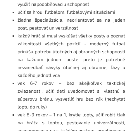
využiť napodobňovaciu schopnosť
učiť sa hrou, futbalom, futbalovými situáciami
žiadna špecializácia, neorientovať sa na jeden
post, pestovať univerzálnosť
každý hráč si musí vyskúšať všetky posty a poznať
zákonitosti všetkých pozícií - moderný futbal
prináša potrebu útočných aj obranných schopností
na každom jednom poste, preto je potrebné
nezanedbať návyky útočnej aj obrannej fázy u
každého jednotlivca
vek 6-7 rokov – bez akejkoľvek taktickej
zviazanosti, učiť deti uvedomovať si vlastnú a
súperovu bránu, vysvetliť hru bez rúk (nechytať
loptu do ruky)
vek 8-9 rokov – 1 na 1, krytie lopty, učiť robiť tlak
na hráča s loptou, pestovanie univerzálnosti,
zoznamovanie sa s každým postom, prehlbovanie