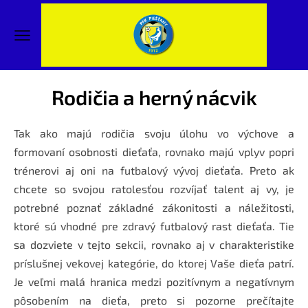
Rodičia a herný nácvik
Tak ako majú rodičia svoju úlohu vo výchove a
formovaní osobnosti dieťaťa, rovnako majú vplyv popri
trénerovi aj oni na futbalový vývoj dieťaťa. Preto ak
chcete so svojou ratolesťou rozvíjať talent aj vy, je
potrebné poznať základné zákonitosti a náležitosti,
ktoré sú vhodné pre zdravý futbalový rast dieťaťa. Tie
sa dozviete v tejto sekcii, rovnako aj v charakteristike
príslušnej vekovej kategórie, do ktorej Vaše dieťa patrí.
Je veľmi malá hranica medzi pozitívnym a negatívnym
pôsobením na dieťa, preto si pozorne prečítajte