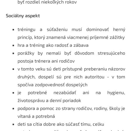
byť rozdiel niekoľkých rokov
Sociálny aspekt
tréningu a súťaženiu musí dominovať herný
princíp, ktorý znamená viacmenej príjemné zážitky
hra a tréning ako radosť a zábava
porážky by nemali byť dôvodom stresujúceho
postoja trénera ani rodičov
v tomto veku sú deti prístupné preberaniu názorov
druhých, dospelí sú pre nich autoritou - v tom
spočíva zodpovednosť dospelých
je potrebné nezabúdať ani na hygienu,
životosprávu a denní poriadok
podpora a pomoc zo strany rodičov, rodiny, školy je
vítaná a potrebná
deti sa cítia dobre ako súčasť tímu, celku