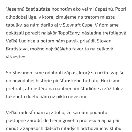
"Jesennú časť súťaže hodnotím ako veľmi úspešnú. Popri
dlhodobej lige, v ktorej zimujeme na treťom mieste
tabuľky, sa nám darilo aj v Slovnaft Cupe. V ňom sme
dokázali poraziť najskôr Topoľčany, následne treťoligové
Veľké Ludince a potom nám pavúk prisúdil Slovan
Bratislava, možno najväčšieho favorita na celkové
víťazstvo.
So Slovanom sme odohrali zápas, ktorý sa určite zapíše
do novodobej histórie piešťanského futbalu. Hoci sme
prehrali, atmosféra na naplnenom štadióne a zážitok z
takéhoto duelu nám už nikto nevezme.
Veľkú radosť mám aj z toho, že sa nám podarilo
postupne zaradiť do tréningového procesu a aj na pár
minút v zápasoch ďalších mladých odchovancov klubu.