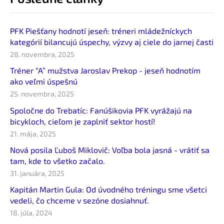
PFK Piešťany hodnotí jeseň: tréneri mládežníckych
kategórií bilancujú úspechy, výzvy aj ciele do jarnej časti
28. novembra, 2025
Tréner “A” mužstva Jaroslav Prekop - jeseň hodnotím
ako veľmi úspešnú
25. novembra, 2025
Spoločne do Trebatíc: Fanúšikovia PFK vyrážajú na
bicykloch, cieľom je zaplniť sektor hostí!
21. mája, 2025
Nová posila Ľuboš Miklovič: Voľba bola jasná - vrátiť sa
tam, kde to všetko začalo.
31. januára, 2025
Kapitán Martin Gula: Od úvodného tréningu sme všetci
vedeli, čo chceme v sezóne dosiahnuť.
18. júla, 2024