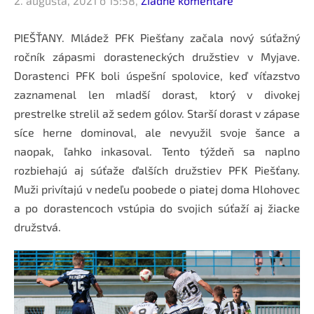
2. augusta, 2021 o 15:58,
Žiadne komentáre
PIEŠŤANY. Mládež PFK Piešťany začala nový súťažný
ročník zápasmi dorasteneckých družstiev v Myjave.
Dorastenci PFK boli úspešní spolovice, keď víťazstvo
zaznamenal len mladší dorast, ktorý v divokej
prestrelke strelil až sedem gólov. Starší dorast v zápase
síce herne dominoval, ale nevyužil svoje šance a
naopak, ľahko inkasoval. Tento týždeň sa naplno
rozbiehajú aj súťaže ďalších družstiev PFK Piešťany.
Muži privítajú v nedeľu poobede o piatej doma Hlohovec
a po dorastencoch vstúpia do svojich súťaží aj žiacke
družstvá.