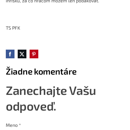
ihrisku, za čo hráčom môžem len poďakovať.
TS PFK
Žiadne komentáre
Zanechajte Vašu
odpoveď.
Meno *