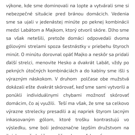
výkone, kde sme dominovali na lopte a vytvárali sme si
nebezpečné situácie pred bránou domácich. Vedenia
sme sa ujali v jedenástej minúte po peknej kombinácii
medzi Labátom a Majkom, ktorý otvoril skóre. Dlho sme
sa však netešili, pretože domáci odpovedali dvoma
gólovými strelami spoza šestnástky v priebehu štyroch
minút. O minútu dorovnal opäť Majko a neskôr sa pridali
ďalší strelci, menovite Hesko a dvakrát Labát, vždy po
pekných útočných kombináciách a do kabíny sme išli s
výrazným náskokom. V druhom polčase obe mužstvá
dokázali ešte dvakrát skórovať, keď sme sami vytvorili a
ponúkli individuálnymi chybami možnosť skórovať
domácim, čo aj využili. Teší ma však, že sme sa celkovo
výrazne strelecky presadili a aj napriek štyrom lacným
inkasovaným gólom, ktoré trošku kontrastujú vo
výsledku, sme boli jednoznačne lepším družstvom na