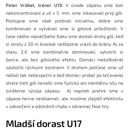
Peter Vrábel, tréner U19:
V úvode zápasu sme boli
nekoncentrovaní a už v 5. min. sme inkasovali prvý gól.
Postupne sme však prebrali iniciatívu, dobre sme
kombinovali a vytvárali sme si gólové príležitosti. V
čase nášho najväčšieho tlaku sme dostali druhý gól, keď
si strelu z 20 m brankár nešťastne vrazil do brány. Aj za
stavu 2:0 sme kombinačne dominovali, vytvorili si
šance, ale bez gólového efektu. Domáci niekoľkokrát
zaútočili rýchlymi kontrami. V druhom polčase sme už
neboli tak nebezpeční a keď domáci pridali po tečovanej
strele tretí gól nenašli sme fyzickú ani mentálnu silu na
zvrátenie vývoja zápasu. Aj napriek prehre sme v
zápase herne nesklamali, ale musíme zlepšiť efektivitu
v zakončení a odstrániť chyby v obrannej fáze hry.
Mladší dorast U17