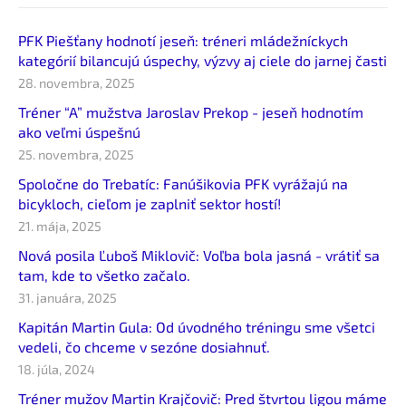
PFK Piešťany hodnotí jeseň: tréneri mládežníckych
kategórií bilancujú úspechy, výzvy aj ciele do jarnej časti
28. novembra, 2025
Tréner “A” mužstva Jaroslav Prekop - jeseň hodnotím
ako veľmi úspešnú
25. novembra, 2025
Spoločne do Trebatíc: Fanúšikovia PFK vyrážajú na
bicykloch, cieľom je zaplniť sektor hostí!
21. mája, 2025
Nová posila Ľuboš Miklovič: Voľba bola jasná - vrátiť sa
tam, kde to všetko začalo.
31. januára, 2025
Kapitán Martin Gula: Od úvodného tréningu sme všetci
vedeli, čo chceme v sezóne dosiahnuť.
18. júla, 2024
Tréner mužov Martin Krajčovič: Pred štvrtou ligou máme