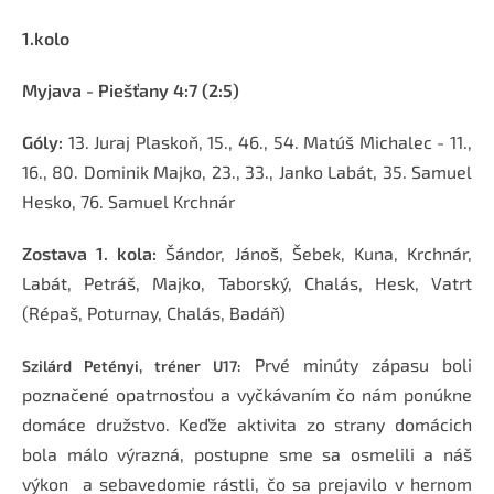
1.kolo
Myjava - Piešťany
4:7 (2:5)
Góly:
13. Juraj Plaskoň, 15., 46., 54. Matúš Michalec - 11.,
16., 80. Dominik Majko, 23., 33., Janko Labát, 35. Samuel
Hesko, 76. Samuel Krchnár
Zostava 1. kola:
Šándor, Jánoš, Šebek, Kuna, Krchnár,
Labát, Petráš, Majko, Taborský, Chalás, Hesk, Vatrt
(Répaš, Poturnay, Chalás, Badáň)
Prvé minúty zápasu boli
Szilárd Petényi, tréner U17:
poznačené opatrnosťou a vyčkávaním čo nám ponúkne
domáce družstvo. Keďže aktivita zo strany domácich
bola málo výrazná, postupne sme sa osmelili a náš
výkon a sebavedomie rástli, čo sa prejavilo v hernom