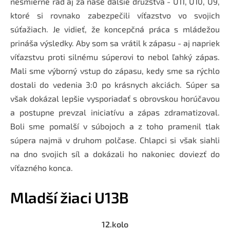
nesmierne rád aj za naše ďalšie družstvá - U11, U10, U9,
ktoré si rovnako zabezpečili víťazstvo vo svojich
súťažiach. Je vidieť, že koncepčná práca s mládežou
prináša výsledky. Aby som sa vrátil k zápasu - aj napriek
víťazstvu proti silnému súperovi to nebol ľahký zápas.
Mali sme výborný vstup do zápasu, kedy sme sa rýchlo
dostali do vedenia 3:0 po krásnych akciách. Súper sa
však dokázal lepšie vysporiadať s obrovskou horúčavou
a postupne prevzal iniciatívu a zápas zdramatizoval.
Boli sme pomalší v súbojoch a z toho pramenil tlak
súpera najmä v druhom polčase. Chlapci si však siahli
na dno svojich síl a dokázali ho nakoniec doviezť do
víťazného konca.
Mladší žiaci U13B
12.kolo