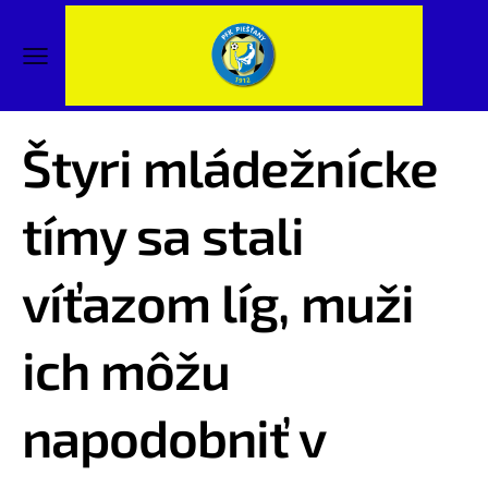
Štyri mládežnícke
tímy sa stali
víťazom líg, muži
ich môžu
napodobniť v