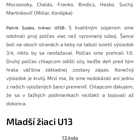
Mocsonoky, Chalás, Franko, Bindics, Hesko, Suchý,
Martinkovič (Millar, Konôpka)
S kvalitným súperom sme
Patrik Szabo, tréner U15B:
odohrali prvý polčas viac než vyrovnaný súboj. Šance
boli na oboch stranách a keby na tabuli svietil výsledok
3:4, nikto by sa nesťažoval. Polčas sme prehrali 1:0.
Druhý polčas chlapcom odišli sily, keďže deň pred tým
hrala väčšina základnej zostavy zápas. Konečný
výsledok je krutý. Mrzí ma, že sme nedokázali ani jednu
z našich vyložených šancí premeniť. Chlapcom ďakujem,
že sa v ťažkých podmienkach nezľakli a bojovali až
dokonca.
Mladší žiaci U13
13.kolo