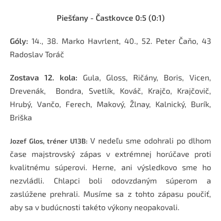
Piešťany - Častkovce
0:5 (0:1)
Góly:
14., 38. Marko Havrlent, 40., 52. Peter Čaňo, 43
Radoslav Toráč
Zostava 12. kola:
Gula, Gloss, Ričány, Boris, Vicen,
Drevenák, Bondra, Svetlík, Kováč, Krajčo, Krajčovič,
Hrubý, Vančo, Ferech, Makový, Žlnay, Kalnický, Burík,
Briška
V nedeľu sme odohrali po dlhom
Jozef Glos, tréner U13B:
čase majstrovský zápas v extrémnej horúčave proti
kvalitnému súperovi. Herne, ani výsledkovo sme ho
nezvládli. Chlapci boli odovzdaným súperom a
zaslúžene prehrali. Musíme sa z tohto zápasu poučiť,
aby sa v budúcnosti takéto výkony neopakovali.