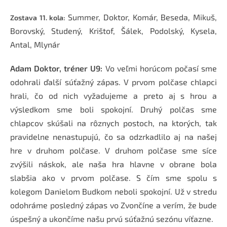
Summer, Doktor, Komár, Beseda, Mikuš,
Zostava 11. kola:
Borovský, Studený, Krištof, Šálek, Podolský, Kysela,
Antal, Mlynár
Adam Doktor, tréner U9:
Vo veľmi horúcom počasí sme
odohrali ďalší súťažný zápas. V prvom polčase chlapci
hrali, čo od nich vyžadujeme a preto aj s hrou a
výsledkom sme boli spokojní. Druhý polčas sme
chlapcov skúšali na rôznych postoch, na ktorých, tak
pravidelne nenastupujú, čo sa odzrkadlilo aj na našej
hre v druhom polčase. V druhom polčase sme síce
zvýšili náskok, ale naša hra hlavne v obrane bola
slabšia ako v prvom polčase. S čím sme spolu s
kolegom Danielom Budkom neboli spokojní. Už v stredu
odohráme posledný zápas vo Zvončíne a verím, že bude
úspešný a ukončíme našu prvú súťažnú sezónu víťazne.