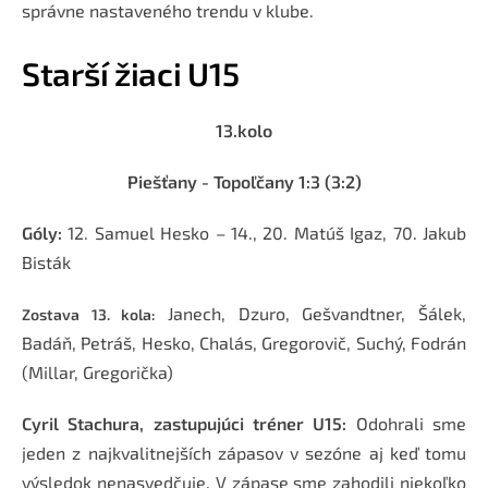
správne nastaveného trendu v klube.
Starší žiaci U15
13.kolo
Piešťany - Topoľčany
1:3 (3:2)
Góly:
12. Samuel Hesko – 14., 20. Matúš Igaz, 70. Jakub
Bisták
Janech, Dzuro, Gešvandtner, Šálek,
Zostava 13. kola:
Badáň, Petráš, Hesko, Chalás, Gregorovič, Suchý, Fodrán
(Millar, Gregorička)
Cyril Stachura, zastupujúci tréner U15:
Odohrali sme
jeden z najkvalitnejších zápasov v sezóne aj keď tomu
výsledok nenasvedčuje. V zápase sme zahodili niekoľko