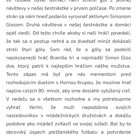
návštevy v našej šestnástke v prvom polčase. Po zmene
strán sa nám hneď podarilo vyrovnať aktívnym Simonom
Glosom. Druhá návšteva v našej šestnástke a domáci
opäť viedli. Od tejto chvíle akoby si naši hráči povedali,
že tak sa o postup nehrá a za dvadsať minút dokázali
streli štyri góly. Som rád, že o góly sa podelili
najskúsenejší hráč Braniša tri a najmladší Simon Glos
dva, ktorý patril k najlepším hráčom nášho mužstva.
Tento zápas má byť pre nás mementom pred
rozhodujúcim duelom s Hornou Krupou, že musíme hrať
naplno celých 90. minút, aby sme dosiahli vytúžený cieľ.
V nedeľu sa o všetkom rozhodne a my potrebujeme
vyhrať. Verím, že muži napodobnia svojich
nasledovníkov v mládežníckych družstvách a dokážu
podobne ako mládež zvíťaziť vo svojej súťaži. Bol by to
obrovský úspech piešťanského futbalu a potvrdenie