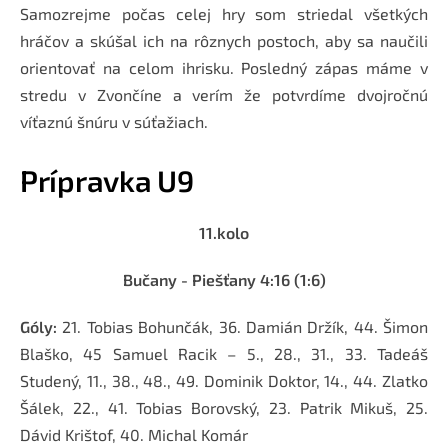
Samozrejme počas celej hry som striedal všetkých
hráčov a skúšal ich na rôznych postoch, aby sa naučili
orientovať na celom ihrisku. Posledný zápas máme v
stredu v Zvončíne a verím že potvrdíme dvojročnú
víťaznú šnúru v súťažiach.
Prípravka U9
11.kolo
Bučany - Piešťany
4:16 (1:6)
Góly:
21. Tobias Bohunčák, 36. Damián Držík, 44. Šimon
Blaško, 45 Samuel Racik – 5., 28., 31., 33. Tadeáš
Studený, 11., 38., 48., 49. Dominik Doktor, 14., 44. Zlatko
Šálek, 22., 41. Tobias Borovský, 23. Patrik Mikuš, 25.
Dávid Krištof, 40. Michal Komár