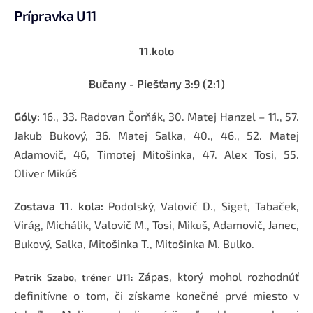
Prípravka U11
11.kolo
Bučany - Piešťany
3:9 (2:1)
Góly:
16., 33. Radovan Čorňák, 30. Matej Hanzel – 11., 57.
Jakub Bukový, 36. Matej Salka, 40., 46., 52. Matej
Adamovič, 46, Timotej Mitošinka, 47. Alex Tosi, 55.
Oliver Mikúš
Zostava 11. kola:
Podolský, Valovič D., Siget, Tabaček,
Virág, Michálik, Valovič M., Tosi, Mikuš, Adamovič, Janec,
Bukový, Salka, Mitošinka T., Mitošinka M. Bulko.
Zápas, ktorý mohol rozhodnúť
Patrik Szabo, tréner U11:
definitívne o tom, či získame konečné prvé miesto v