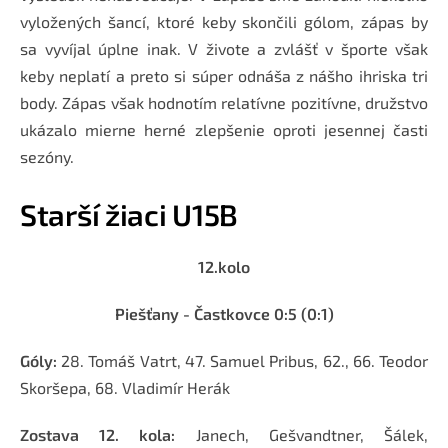
vyložených šancí, ktoré keby skončili gólom, zápas by
sa vyvíjal úplne inak. V živote a zvlášť v športe však
keby neplatí a preto si súper odnáša z nášho ihriska tri
body. Zápas však hodnotím relatívne pozitívne, družstvo
ukázalo mierne herné zlepšenie oproti jesennej časti
sezóny.
Starší žiaci U15B
12.kolo
Piešťany - Častkovce
0:5 (0:1)
Góly:
28. Tomáš Vatrt, 47. Samuel Pribus, 62., 66. Teodor
Skoršepa, 68. Vladimír Herák
Zostava 12. kola:
Janech, Gešvandtner, Šálek,