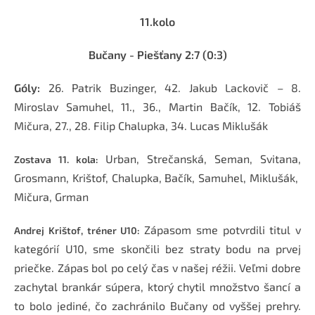
11.kolo
Bučany - Piešťany
2:7 (0:3)
Góly:
26. Patrik Buzinger, 42. Jakub Lackovič – 8.
Miroslav Samuhel, 11., 36., Martin Bačík, 12. Tobiáš
Mičura, 27., 28. Filip Chalupka, 34. Lucas Miklušák
Urban, Strečanská, Seman, Svitana,
Zostava 11. kola:
Grosmann, Krištof, Chalupka, Bačík, Samuhel, Miklušák,
Mičura, Grman
Zápasom sme potvrdili titul v
Andrej Krištof, tréner U10:
kategórií U10, sme skončili bez straty bodu na prvej
priečke. Zápas bol po celý čas v našej réžii. Veľmi dobre
zachytal brankár súpera, ktorý chytil množstvo šancí a
to bolo jediné, čo zachránilo Bučany od vyššej prehry.