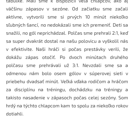
tabuľke. Mali sme k dispozícii veľa chlapcov, ako aj
väčšinu zápasov v sezóne. Od začiatku sme začali
aktívne, vytvorili sme si prvých 10 minút niekoľko
sľubných šancí, no nedokázali sme ich premeniť. Deti sa
snažili, no gól neprichádzal. Polčas sme prehrali 2:1, keď
sa super dvakrát dostal na našu polovicu a vyškolil nás
v efektivite. Naši hráči si počas prestávky verili, že
dokážu zápas otočiť. Po dvoch minútach druhého
polčasu sme prehrávali už 3:1. Nevzdali sme sa a
odmenou nám bolo osem gólov v súperovej sieti v
priebehu dvadsať minút. Veľká vďaka rodičom a hráčom
za disciplínu na tréningu, dochádzku na tréningy a
takisto nasadenie v zápasoch počas celej sezóny. Som
hrdý na týchto chlapcom kam to spolu za niekoľko rokov
dotiahli.