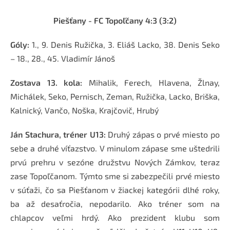
Piešťany - FC Topoľčany
4:3 (3:2)
Góly:
1., 9. Denis Ružička, 3. Eliáš Lacko, 38. Denis Seko
– 18., 28., 45. Vladimír Jánoš
Zostava 13. kola:
Mihalik, Ferech, Hlavena, Žlnay,
Michálek, Seko, Pernisch, Zeman, Ružička, Lacko, Briška,
Kalnický, Vančo, Noška, Krajčovič, Hrubý
Ján Stachura, tréner U13:
Druhý zápas o prvé miesto po
sebe a druhé víťazstvo. V minulom zápase sme uštedrili
prvú prehru v sezóne družstvu Nových Zámkov, teraz
zase Topoľčanom. Týmto sme si zabezpečili prvé miesto
v súťaži, čo sa Piešťanom v žiackej kategórii dlhé roky,
ba až desaťročia, nepodarilo. Ako tréner som na
chlapcov veľmi hrdý. Ako prezident klubu som