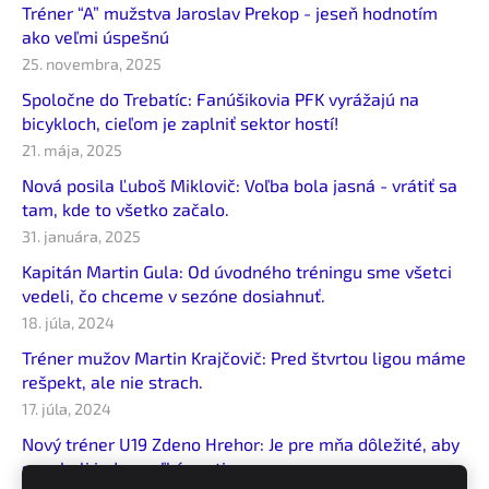
Tréner “A” mužstva Jaroslav Prekop - jeseň hodnotím
ako veľmi úspešnú
25. novembra, 2025
Spoločne do Trebatíc: Fanúšikovia PFK vyrážajú na
bicykloch, cieľom je zaplniť sektor hostí!
21. mája, 2025
Nová posila Ľuboš Miklovič: Voľba bola jasná - vrátiť sa
tam, kde to všetko začalo.
31. januára, 2025
Kapitán Martin Gula: Od úvodného tréningu sme všetci
vedeli, čo chceme v sezóne dosiahnuť.
18. júla, 2024
Tréner mužov Martin Krajčovič: Pred štvrtou ligou máme
rešpekt, ale nie strach.
17. júla, 2024
Nový tréner U19 Zdeno Hrehor: Je pre mňa dôležité, aby
sme boli jedna veľká partia