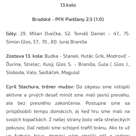
13.kolo
Brodské - PFK Piešťany
2:5 (1:0)
Góly:
29. Milan Ovečka, 52. Tomáš Daniel – 47., 75.
Simon Glos, 57., 70., 80. Juraj Braniša
Zostava 13. kola:
Budka - Stanek, Hutár, Grík, Modrovič -
Ďurina, Strelec, Kusý, Glos S. - Braniša, Gula ( Glos J.,
Sloboda, Valo, Sedláček, Magula)
Cyril Stachura, tréner mužov:
Do zápasu sme vstúpili
aktívne a prvých desať minút sme mali jasnú prevahu,
ale bez presného zakončenia. Postupne sme sa
prispôsobili tempu domácich, aj keď hru sme mali na
svojich kopačkách. Z našej strany bolo veľa streleckých
pokusov, žiaľ neboli sme schopní trafiť bránu. Ako to už
vo futbale býva, domáci nám strelili gól z jedinej