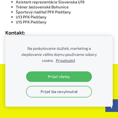
Asistent reprezentácie Slovenska U19
Tréner Jaslovenské Bohunice
Športový riaditeľ PFK Piešťany
U13 PFK Piešťany
U15 PFK Piešťany
Kontakt:
Email: stachurac@centrum.sk
Na poskytovanie služieb, marketing a
zlepšovanie vášho dojmu používame súbory
Tel: 0903 398 409
cookie.
Prispôsobiť
Súbory cookie
Prijať všetky
PFK Piešťany
© - všetky práva vyhradené
Prijať iba nevyhnutné