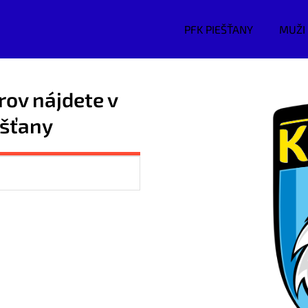
PFK PIEŠŤANY
MUŽI
rov nájdete v
ešťany