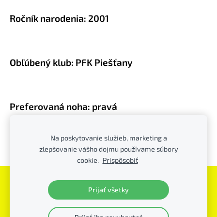
Ročník narodenia: 2001
Obľúbený klub: PFK Piešťany
P
referovaná noha: pravá
Na poskytovanie služieb, marketing a
zlepšovanie vášho dojmu používame súbory
Obľúbená pozícia: brankár
cookie.
Prispôsobiť
Súbory cookie
Prijať všetky
PFK Piešťany
© - všetky práva vyhradené