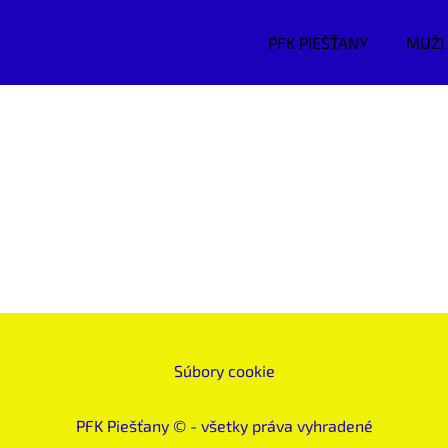
PFK PIEŠŤANY
MUŽI
Súbory cookie
PFK Piešťany
© - všetky práva vyhradené