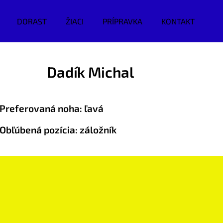
DORAST
ŽIACI
PRÍPRAVKA
KONTAKT
Dadík Michal
P
referovaná noha: ľavá
Obľúbená pozícia: záložník