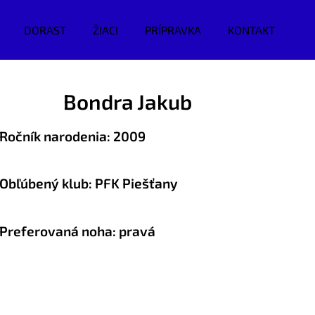
DORAST
ŽIACI
PRÍPRAVKA
KONTAKT
Bondra Jakub
Ročník narodenia: 2009
Obľúbený klub: PFK Piešťany
P
referovaná noha: pravá