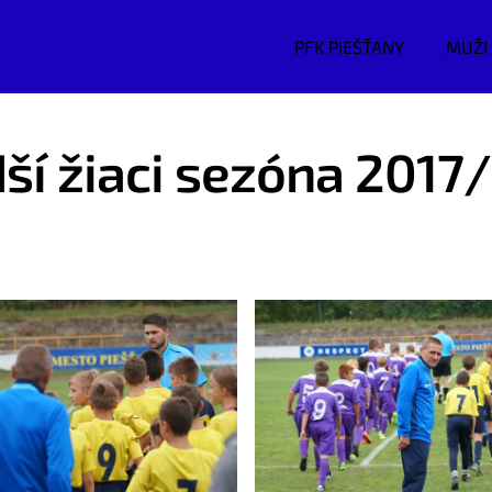
PFK PIEŠŤANY
MUŽI
ší žiaci sezóna 2017