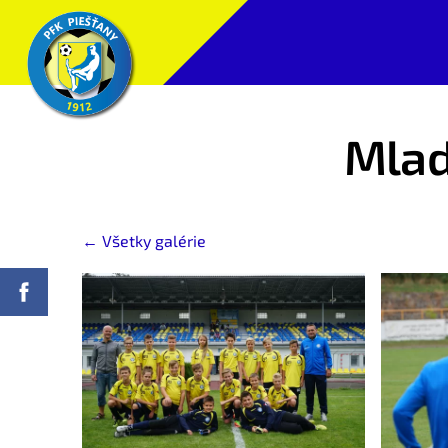
Mlad
Všetky galérie