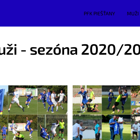
PFK PIEŠŤANY
MUŽI
ži - sezóna 2020/2